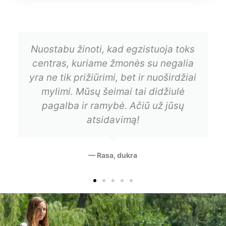
Ilgai ieškojome vietos, kur mūsų
artimasis galėtų jaustis gerai, ir
pagaliau ją radome. Šis dienos
centras pranoko visus lūkesčius – čia
tiek šilumos, rūpesčio ir
profesionalumo.
— Tomas, sūnus