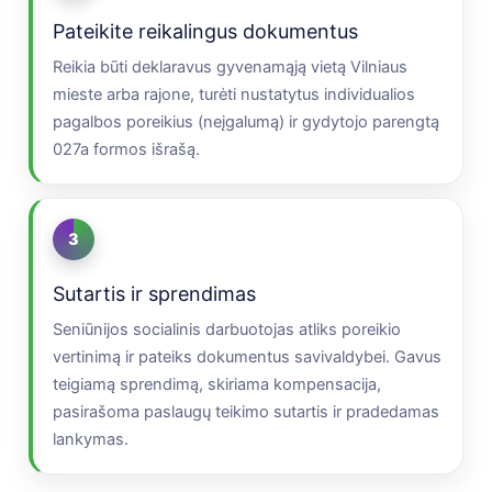
Pateikite reikalingus dokumentus
Reikia būti deklaravus gyvenamąją vietą Vilniaus
mieste arba rajone, turėti nustatytus individualios
pagalbos poreikius (neįgalumą) ir gydytojo parengtą
027a formos išrašą.
3
Sutartis ir sprendimas
Seniūnijos socialinis darbuotojas atliks poreikio
vertinimą ir pateiks dokumentus savivaldybei. Gavus
teigiamą sprendimą, skiriama kompensacija,
pasirašoma paslaugų teikimo sutartis ir pradedamas
lankymas.