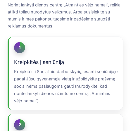
Norint lankyti dienos centrą „Atminties vėjo namai“, reikia
atlikti toliau nurodytus veiksmus. Arba susisiekite su
mumis ir mes pakonsultuosime ir padėsime suruošti
reikiamus dokumentus.
1
Kreipkitės į seniūniją
Kreipkitės į Socialinio darbo skyrių, esantį seniūnijoje
pagal Jūsų gyvenamąją vietą ir užpildykite prašymą
socialinėms paslaugoms gauti (nurodykite, kad
norite lankyti dienos užimtumo centrą „Atminties
vėjo namai“).
2